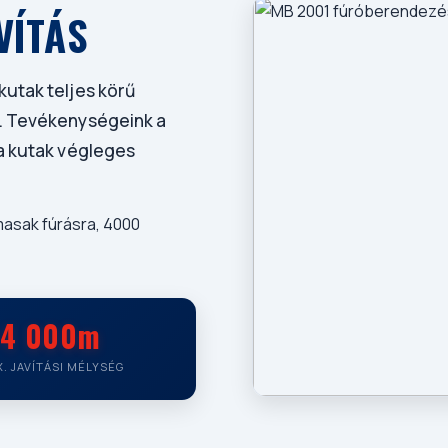
VÍTÁS
kutak teljes körű
l. Tevékenységeink a
 a kutak végleges
masak fúrásra, 4000
4 000m
. JAVÍTÁSI MÉLYSÉG