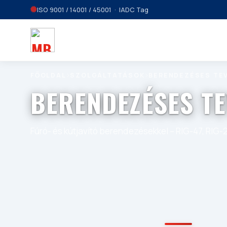
ISO 9001 / 14001 / 45001 · IADC Tag
FŐOLDAL
SZOLGÁLTATÁSOK
BERENDEZÉSES TE
BERENDEZÉSES T
Fúró- és kútjavító berendezésekkel – RIG-47, RIG-