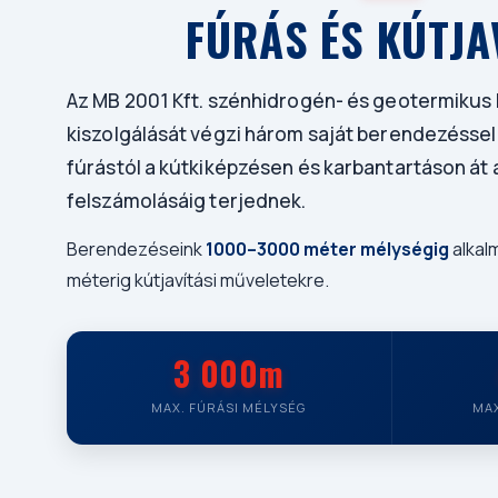
FÚRÁS ÉS KÚTJA
Az MB 2001 Kft. szénhidrogén- és geotermikus 
kiszolgálását végzi három saját berendezésse
fúrástól a kútkiképzésen és karbantartáson át
felszámolásáig terjednek.
Berendezéseink
1000–3000 méter mélységig
alkal
méterig kútjavítási műveletekre.
3 000m
MAX. FÚRÁSI MÉLYSÉG
MAX