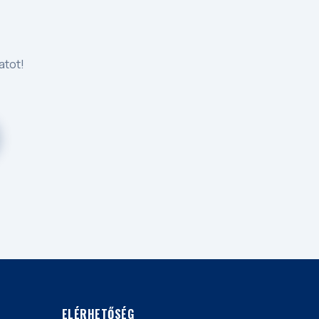
atot!
ELÉRHETŐSÉG