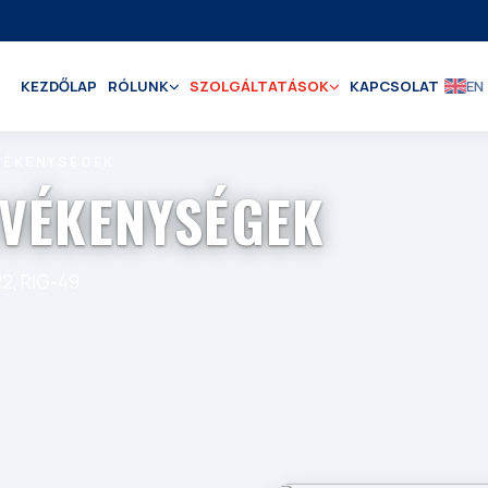
KEZDŐLAP
RÓLUNK
SZOLGÁLTATÁSOK
KAPCSOLAT
EN
VÉKENYSÉGEK
EVÉKENYSÉGEK
22, RIG-49