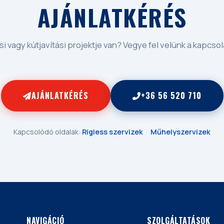
AJÁNLATKÉRÉS
si vagy kútjavítási projektje van? Vegye fel velünk a kapcsol
AJÁNLATKÉRÉS
+36 56 520 710
Kapcsolódó oldalak:
Rigless szervizek
·
Műhelyszervizek
NAVIGÁCIÓ
SZOLGÁLTATÁSOK