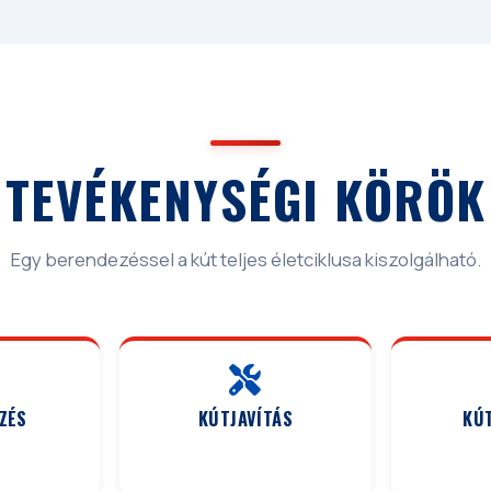
TEVÉKENYSÉGI KÖRÖK
Egy berendezéssel a kút teljes életciklusa kiszolgálható.
ZÉS
KÚTJAVÍTÁS
KÚ