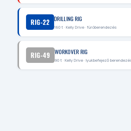
DRILLING RIG
RIG-22
160 t · Kelly Drive · fúróberendezés
WORKOVER RIG
RIG-49
90 t · Kelly Drive · lyukbefejező berendezé