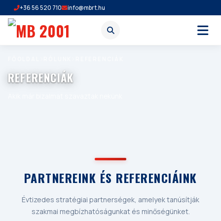
+36 56 520 710
info@mbrt.hu
FŐOLDAL
RÓLUNK
REFERENCIÁK
REFERENCIÁK
Akik már bizalmat szavaztak nekünk
PARTNEREINK ÉS REFERENCIÁINK
Évtizedes stratégiai partnerségek, amelyek tanúsítják
szakmai megbízhatóságunkat és minőségünket.