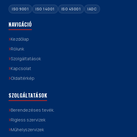
ISO 9001
ISO 14001
ISO 45001
IADC
NAVIGÁCIÓ
Kezdőlap
Rólunk
Szolgáltatások
Kapcsolat
Oldaltérkép
SZOLGÁLTATÁSOK
Berendezéses tevék.
Rigless szervizek
Műhelyszervizek