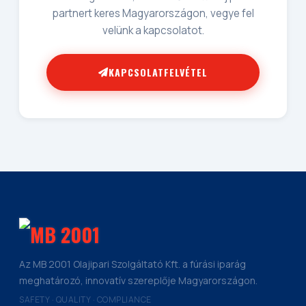
partnert keres Magyarországon, vegye fel
velünk a kapcsolatot.
KAPCSOLATFELVÉTEL
Az MB 2001 Olajipari Szolgáltató Kft. a fúrási iparág
meghatározó, innovatív szereplője Magyarországon.
SAFETY · QUALITY · COMPLIANCE